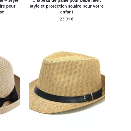
le – Style
Chapeau de paille pour bébé fille :
ire pour
style et protection solaire pour votre
sse
enfant
23,99
€