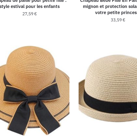
peau de paille pour petite fille :
Chapeau Bébé Fille En Pail
style estival pour les enfants
mignon et protection sola
votre petite prince
27,59
€
33,59
€