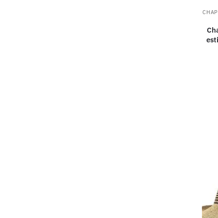
CHAP
Cha
est