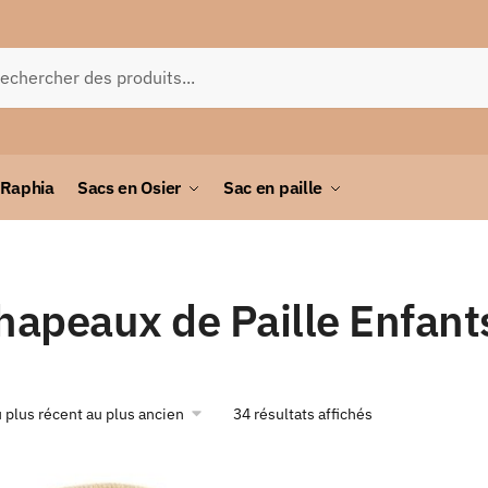
herche
 Raphia
Sacs en Osier
Sac en paille
hapeaux de Paille Enfant
34 résultats affichés