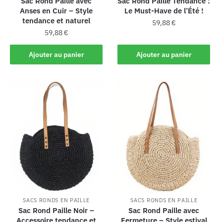
Sac Rond Paille avec
Sac Rond Paille Tendance :
Anses en Cuir – Style
Le Must-Have de l’Été !
tendance et naturel
59,88
€
59,88
€
Ajouter au panier
Ajouter au panier
SACS RONDS EN PAILLE
SACS RONDS EN PAILLE
Sac Rond Paille Noir –
Sac Rond Paille avec
Accessoire tendance et
Fermeture – Style estival