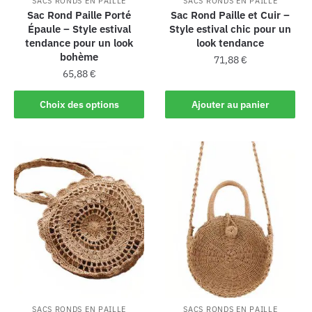
SACS RONDS EN PAILLE
SACS RONDS EN PAILLE
Sac Rond Paille Porté
Sac Rond Paille et Cuir –
Épaule – Style estival
Style estival chic pour un
tendance pour un look
look tendance
bohème
71,88
€
65,88
€
Choix des options
Ajouter au panier
SACS RONDS EN PAILLE
SACS RONDS EN PAILLE