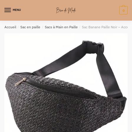
MENU
0
Accueil
/
Sac en paille
/
Sacs à Main en Paille
/
Sac Banane Paille Noir – Access