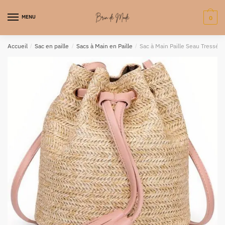
MENU
0
Accueil
/
Sac en paille
/
Sacs à Main en Paille
/
Sac à Main Paille Seau Tressé –