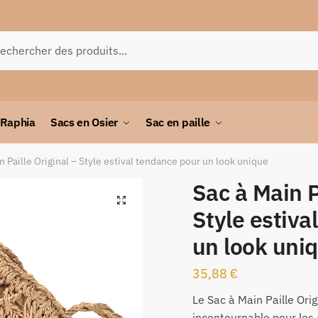
herche
 Raphia
Sacs en Osier
Sac en paille
n Paille Original – Style estival tendance pour un look unique
Sac à Main P
🔍
Style estiva
un look uni
35,88
€
Le Sac à Main Paille Orig
incontournable pour les 