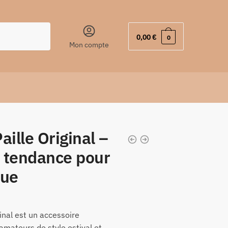
0,00
€
0
Mon compte
aille Original –
l tendance pour
que
inal est un accessoire
amateurs de style estival et