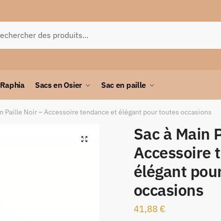
herche
 Raphia
Sacs en Osier
Sac en paille
n Paille Noir – Accessoire tendance et élégant pour toutes occasions
Sac à Main P
🔍
Accessoire 
élégant pou
occasions
41,88
€