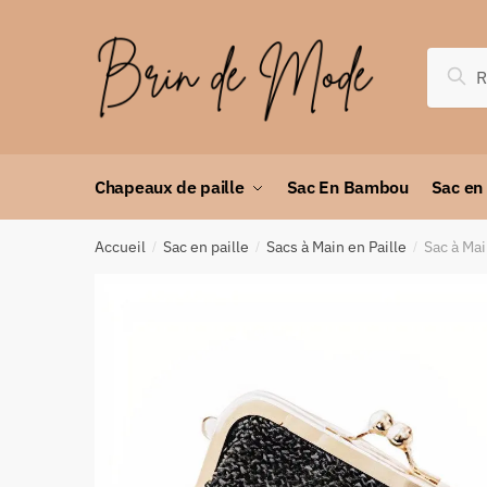
Rec
Chapeaux de paille
Sac En Bambou
Sac en
Accueil
Sac en paille
Sacs à Main en Paille
Sac à Mai
/
/
/