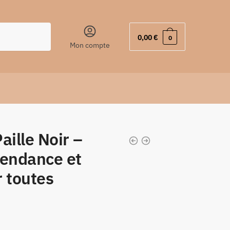
0,00
€
0
Mon compte
aille Noir –
tendance et
r toutes