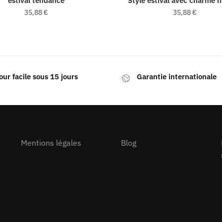
estival tendance
Style estival avec charme n
35,88
€
35,88
€
our facile sous 15 jours
Garantie internationale
Mentions légales
Blog