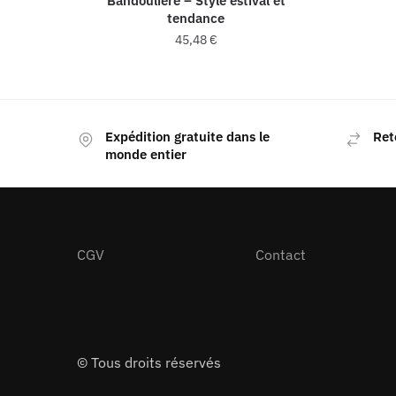
Bandoulière – Style estival et
tendance
45,48
€
Expédition gratuite dans le
Ret
monde entier
CGV
Contact
© Tous droits réservés