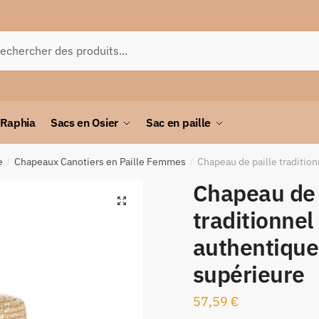
herche
 Raphia
Sacs en Osier
Sac en paille
e
Chapeaux Canotiers en Paille Femmes
Chapeau de paille tradition
/
/
Chapeau de 
🔍
traditionnel 
authentique 
supérieure
57,59
€