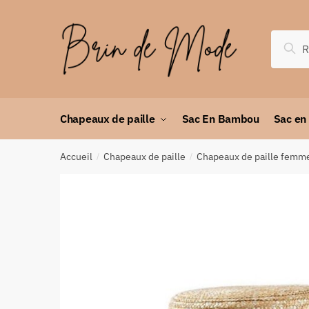
Rec
Chapeaux de paille
Sac En Bambou
Sac en
Accueil
Chapeaux de paille
Chapeaux de paille femm
/
/