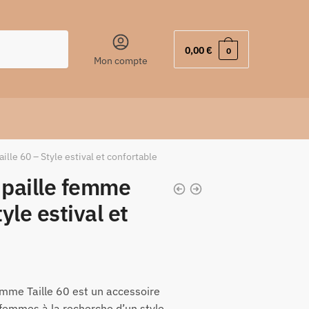
0,00
€
0
Mon compte
lle 60 – Style estival et confortable
paille femme
tyle estival et
mme Taille 60 est un accessoire
 femmes à la recherche d’un style