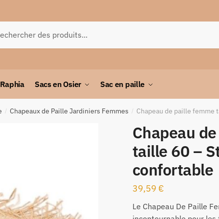
herche
 Raphia
Sacs en Osier
Sac en paille
e
Chapeaux de Paille Jardiniers Femmes
Chapeau de paille femme tai
/
/
Chapeau de 
taille 60 – S
confortable
39,59
€
Le Chapeau De Paille Fe
incontournable pour les