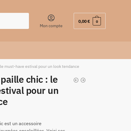
0,00
€
0
Mon compte
: le must-have estival pour un look tendance
aille chic : le
stival pour un
ce
ic est un accessoire
journées ensoleillées. Voici ses