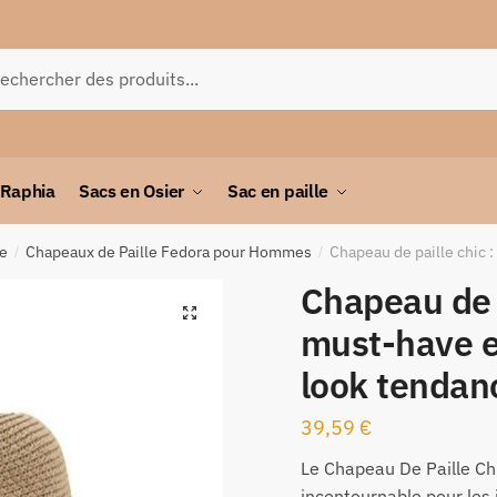
herche
 Raphia
Sacs en Osier
Sac en paille
me
Chapeaux de Paille Fedora pour Hommes
Chapeau de paille chic 
/
/
Chapeau de p
🔍
must-have e
look tendan
39,59
€
Le Chapeau De Paille Ch
incontournable pour les 