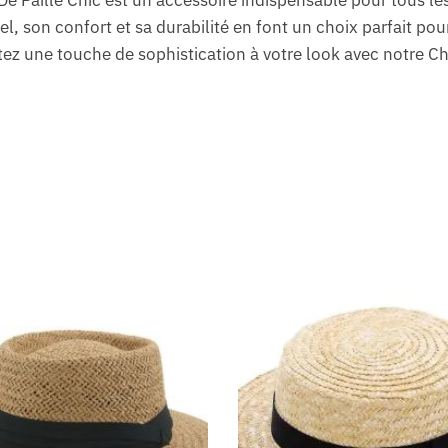
De Paille Chic est un accessoire indispensable pour tous 
el, son confort et sa durabilité en font un choix parfait po
utez une touche de sophistication à votre look avec notre C