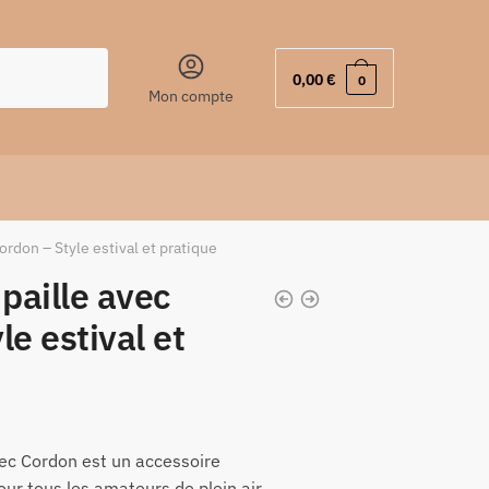
0,00
€
0
Mon compte
ordon – Style estival et pratique
paille avec
le estival et
ec Cordon est un accessoire
our tous les amateurs de plein air.