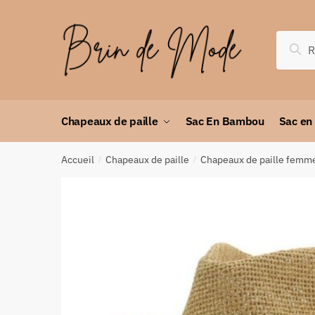
Rec
Chapeaux de paille
Sac En Bambou
Sac en
Accueil
Chapeaux de paille
Chapeaux de paille femm
/
/