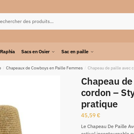
herche
 Raphia
Sacs en Osier
Sac en paille
e
Chapeaux de Cowboys en Paille Femmes
Chapeau de paille avec c
/
/
Chapeau de 
cordon – Sty
pratique
45,59
€
Le Chapeau De Paille Av
estival incontournable p