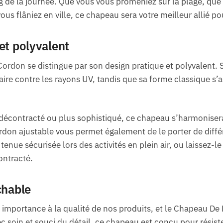
g de la journée. Que vous vous promeniez sur la plage, que 
vous flâniez en ville, ce chapeau sera votre meilleur allié pour
et polyvalent
ordon se distingue par son design pratique et polyvalent. 
re contre les rayons UV, tandis que sa forme classique s’ad
 décontracté ou plus sophistiqué, ce chapeau s’harmoniser
rdon ajustable vous permet également de le porter de diffé
enue sécurisée lors des activités en plein air, ou laissez-
ontracté.
chable
mportance à la qualité de nos produits, et le Chapeau De P
c soin et souci du détail, ce chapeau est conçu pour résiste